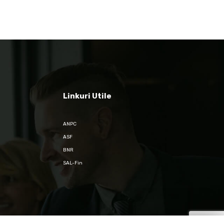
Linkuri Utile
ANPC
ASF
BNR
SAL-Fin