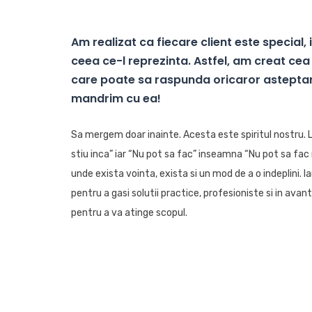
Am realizat ca fiecare client este special, 
ceea ce-l reprezinta. Astfel, am creat c
care poate sa raspunda oricaror asteptari
mandrim cu ea!
Sa mergem doar inainte. Acesta este spiritul nostru. L
stiu inca” iar “Nu pot sa fac” inseamna “Nu pot sa f
unde exista vointa, exista si un mod de a o indeplini. 
pentru a gasi solutii practice, profesioniste si in avant
pentru a va atinge scopul.