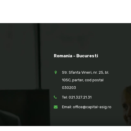
Romania – Bucuresti
Str. Sfanta Vineri, nr. 25, bl.
105C, parter, cod postal
030203
Tel: 021.327.21.31
Email: office@capital-asig.ro